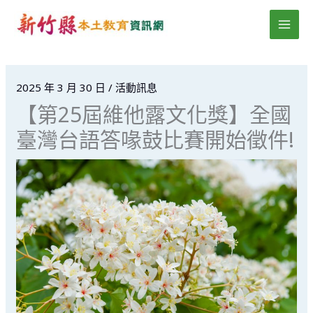
跳
MAI
至
MEN
主
要
內
2025 年 3 月 30 日
/
活動訊息
容
【第25屆維他露文化獎】全國
臺灣台語答喙鼓比賽開始徵件!