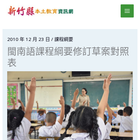
跳
MAI
至
MEN
主
要
內
2010 年 12 月 23 日
/
課程綱要
容
閩南語課程綱要修訂草案對照
表