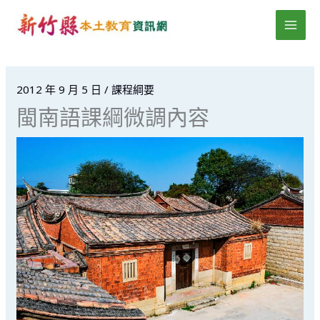
跳
MAI
至
MEN
主
要
內
2012 年 9 月 5 日
/
課程綱要
容
閩南語課綱微調內容