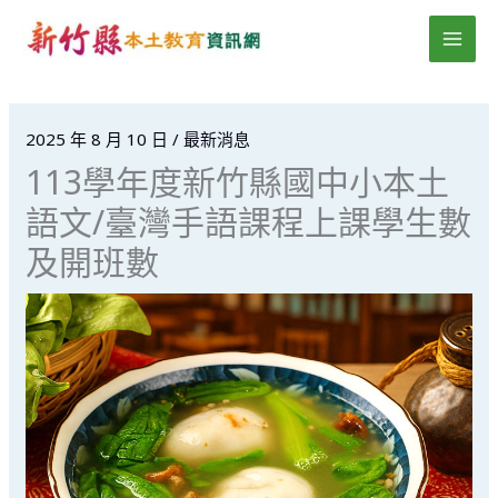
跳
MAI
至
MEN
主
要
內
2025 年 8 月 10 日
/
最新消息
容
113學年度新竹縣國中小本土
語文/臺灣手語課程上課學生數
及開班數