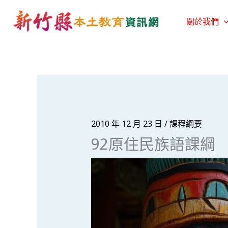
跳
至
關於我們
主
要
內
容
2010 年 12 月 23 日
/
課程綱要
92原住民族語課綱