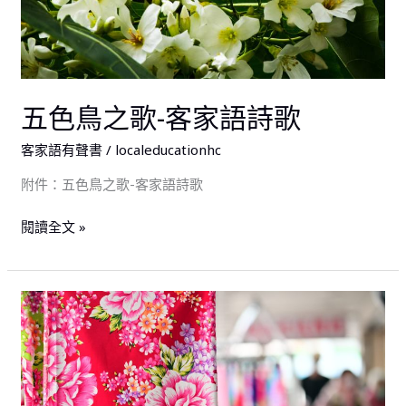
歌
五色鳥之歌-客家語詩歌
客家語有聲書
/
localeducationhc
附件：五色鳥之歌-客家語詩歌
閱讀全文 »
客
家
語
補
充