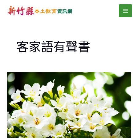
跳
MAI
至
MEN
主
要
內
客家語有聲書
容
五
色
鳥
之
歌-
客
家
語
詩