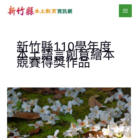
跳
MAI
至
MEN
主
要
內
新竹縣110學年度
容
本土語言創意繪本
競賽得獎作品
新
竹
縣
110
學
年
度