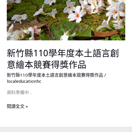
本
土
語
言
創
意
新竹縣110學年度本土語言創
繪
本
意繪本競賽得獎作品
競
賽
新竹縣110學年度本土語言創意繪本競賽得獎作品
/
得
localeducationhc
獎
資料準備中…
作
品
閱讀全文 »