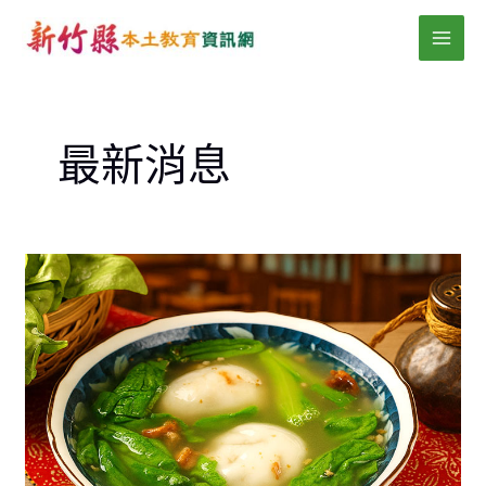
跳
MAI
至
MEN
主
要
內
最新消息
容
113
學
年
度
新
竹
縣
國
中