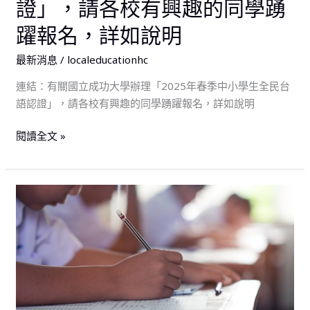
證」，請各校有興趣的同學踴
小
請
學
躍報名，詳如說明
各
生
校
全
最新消息
/
localeducationhc
提
民
前
連結：有關國立成功大學辦理「2025年春季中小學生全民台
台
準
語認證」，請各校有興趣的同學踴躍報名，詳如說明
語
備
認
閱讀全文 »
並
證」，
鼓
請
勵
各
所
檢
校
屬
送
有
人
本
興
員
縣
趣
踴
114
的
躍
年
同
報
語
學