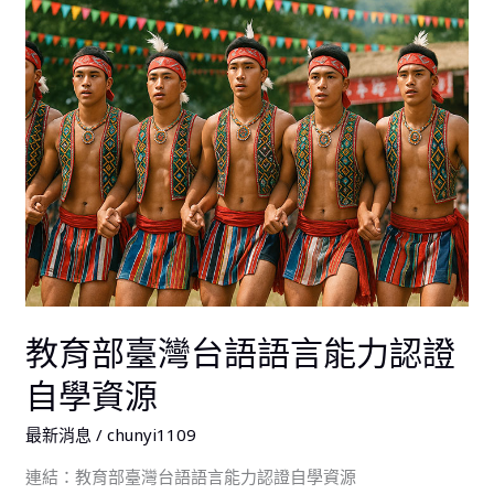
育
班
部
數
臺
灣
台
語
語
言
能
力
認
證
教育部臺灣台語語言能力認證
自
學
自學資源
資
源
最新消息
/
chunyi1109
連結：教育部臺灣台語語言能力認證自學資源