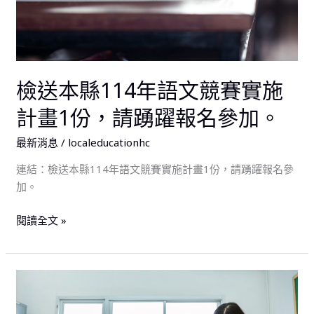
名
文
踴
參
競
躍
加，
賽
報
請
實
名，
查
施
詳
檢送本縣114年語文競賽實施
照。
計
如
畫
計畫1份，請踴躍報名參加。
說
1
明
最新消息
/
localeducationhc
份，
請
連結：檢送本縣114年語文競賽實施計畫1份，請踴躍報名參
踴
加。
躍
報
閱讀全文 »
名
參
加。
新
竹
縣