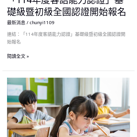
級
礎級暨初級全國認證開始報名
全
國
最新消息
/
chunyi1109
認
連結：「114年度客語能力認證」基礎級暨初級全國認證開
證
始報名
開
始
閱讀全文 »
報
名
114
年
度
教
育
部
臺
灣