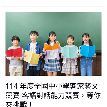
中
的
客
114
家
年
之
度
美
全
國
中
小
學
客
家
藝
文
114 年度全國中小學客家藝文
競
賽-
競賽-客語對話能力競賽，等你
客
來挑戰！
語