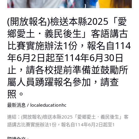
愛
土．
(開放報名)檢送本縣2025「愛
義
民
鄉愛土．義民後生」客語講古
後
比賽實施辦法1份，報名自114
生」
客
年6月2日起至114年6月30日
語
止，請各校提前準備並鼓勵所
講
古
屬人員踴躍報名參加，請查
比
照。
賽
實
最新消息
/
localeducationhc
施
辦
連結：(開放報名)檢送本縣2025「愛鄉愛土．義民後生」客
法
語講古比賽實施辦法1份，報名自114年6月2日起至1
1
份，