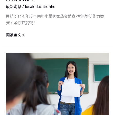
對
最新消息
/
localeducationhc
話
能
連結：114 年度全國中小學客家藝文競賽-客語對話能力競
力
賽，等你來挑戰！
競
閱讀全文 »
賽，
等
你
來
(開
挑
放
戰！
報
名)
檢
送
本
縣
2025「愛
鄉