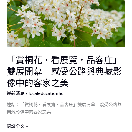
展
覽‧
品
客
庄」
雙
展
開
「賞桐花‧看展覽‧品客庄」
幕
感
雙展開幕 感受公路與典藏影
受
像中的客家之美
公
路
最新消息
/
localeducationhc
與
連結：「賞桐花‧看展覽‧品客庄」雙展開幕 感受公路與
典
典藏影像中的客家之美
藏
影
閱讀全文 »
像