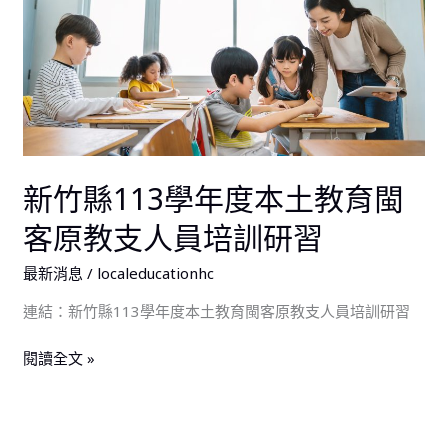
113
學
年
度
本
土
教
新竹縣113學年度本土教育閩
育
閩
客原教支人員培訓研習
客
最新消息
/
localeducationhc
原
教
連結：新竹縣113學年度本土教育閩客原教支人員培訓研習
支
人
閱讀全文 »
員
培
訓
研