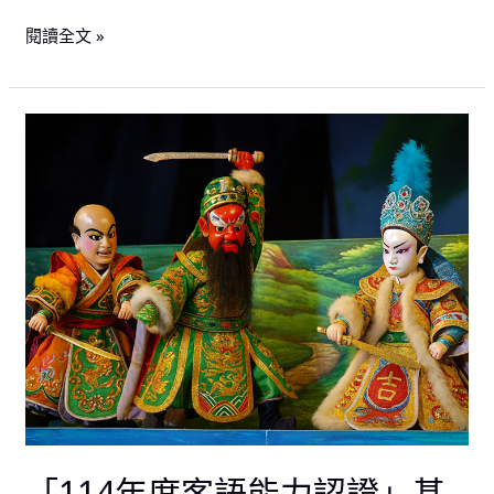
閱讀全文 »
「114
年
度
客
語
能
力
認
證」
基
礎
級
暨
「114年度客語能力認證」基
初