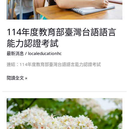
台
語
語
言
114年度教育部臺灣台語語言
能
能力認證考試
力
認
最新消息
/
localeducationhc
證
考
連結：114年度教育部臺灣台語語言能力認證考試
試
閱讀全文 »
「賞
桐
花‧
看