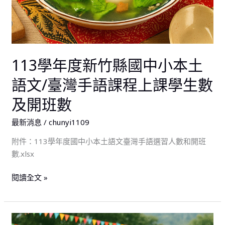
小
本
土
語
113學年度新竹縣國中小本土
文/
臺
語文/臺灣手語課程上課學生數
灣
及開班數
手
語
最新消息
/
chunyi1109
課
程
附件：113學年度國中小本土語文臺灣手語選習人數和開班
上
數.xlsx
課
學
閱讀全文 »
生
數
及
教
開