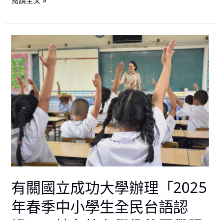
閱讀全文 »
報
名
自
有
114
關
年
國
6
立
月
成
2
功
日
大
起
學
至
辦
114
理
年
「2025
6
年
有關國立成功大學辦理「2025
月
春
30
季
年春季中小學生全民台語認
日
中
止，