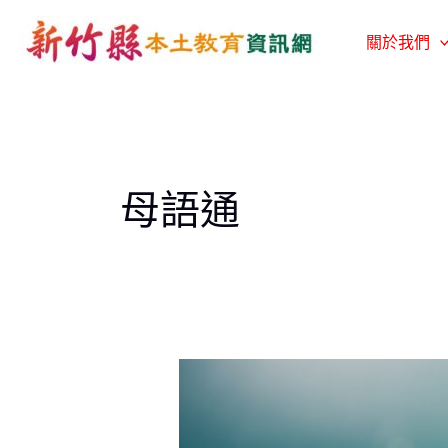
跳
至
關於我們
主
要
內
容
母語通
母
語
快