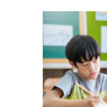
母
語
快
樂
通
2