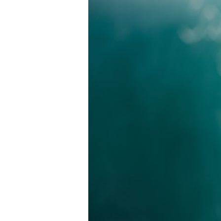
樂
通
3