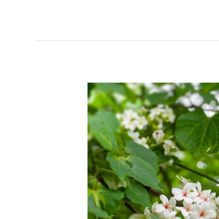
母
語
快
樂
通
1