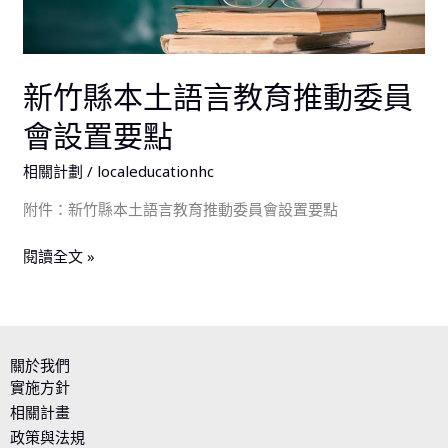
推
動
委
新竹縣本土語言教育推動委員
員
會
會設置要點
設
相關計劃
/
localeducationhc
置
要
附件：新竹縣本土語言教育推動委員會設置要點
點
閱讀全文 »
關於我們
實施方針
相關計畫
政策與法規