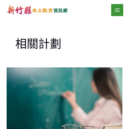
跳
MAI
至
MEN
主
要
內
相關計劃
容
新
竹
縣
本
土
語
言
教
育